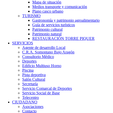
Mapa de situación
Medios transporte y comunicación
Plano casco urbano
TURISMO
Gastronomía y patrimonio agroalimentario
Guía de servicios turísticos
Patrimonio cultural
Patrimonio natural
RESTAURACIÓN TORRE PIQUER
SERVICIOS
Agente de desarrollo Local
C.R.A. Somontano Bajo Aragón
Consultorio Médico
Deportes
Edificio Multiuso Horno
Piscina
Pista deportiva
Salón Cultural
Secretaría
Servicio Comarcal de Deportes
Servicio Social de Base
Telecentro
CIUDADANO
Asociaciones
Contacto